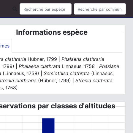
Informations espèce
ymes
a clathraria
Hübner, 1799 |
Phalaena clathraria
, 1799) |
Phalaena clathrata
Linnaeus, 1758 |
Phasiane
a
(Linnaeus, 1758) |
Semiothisa clathrata
(Linnaeus,
Strenia clathraria
(Hübner, 1799) |
Strenia clathrata
s, 1758)
ervations par classes d'altitudes