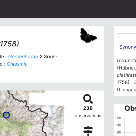
 1758)
Synon
le :
Geometridae
Sous-
Geometr
e :
Chiasmia
(Hübner
clathrat
1758) |
(Linnaeu
Obs
238
observations