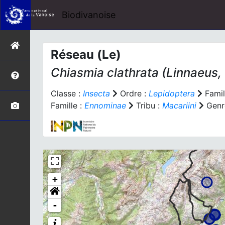
Biodivanoise
Réseau (Le)
Chiasmia clathrata
(Linnaeus,
Classe :
Insecta
Ordre :
Lepidoptera
Famil
Famille :
Ennominae
Tribu :
Macariini
Genr
+
-