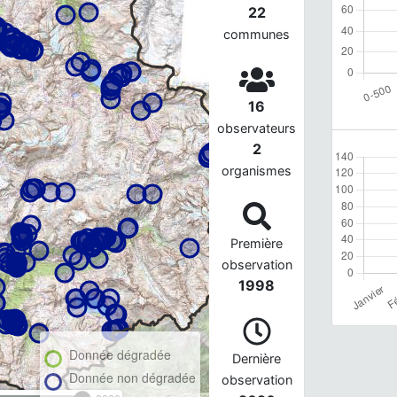
22
communes
16
observateurs
2
organismes
Première
observation
1998
Donnée dégradée
Dernière
Donnée non dégradée
observation