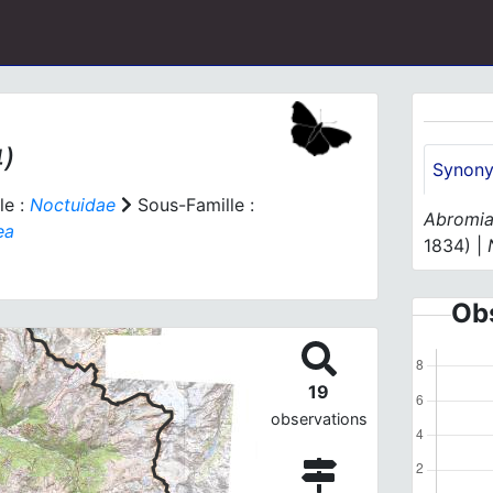
4)
Synon
le :
Noctuidae
Sous-Famille :
Abromias
ea
1834) |
Obs
19
observations