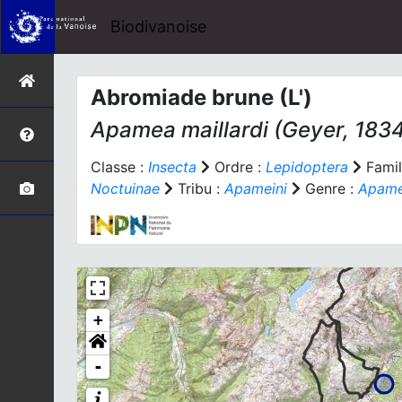
Biodivanoise
Abromiade brune (L')
Apamea maillardi
(Geyer, 183
Classe :
Insecta
Ordre :
Lepidoptera
Famil
Noctuinae
Tribu :
Apameini
Genre :
Apam
+
-