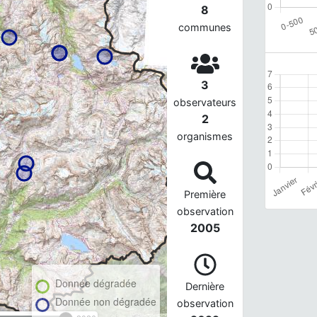
8
communes
3
observateurs
2
organismes
Première
observation
2005
Donnée dégradée
Dernière
Donnée non dégradée
observation