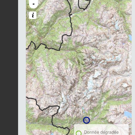
-
Donnée dégradée