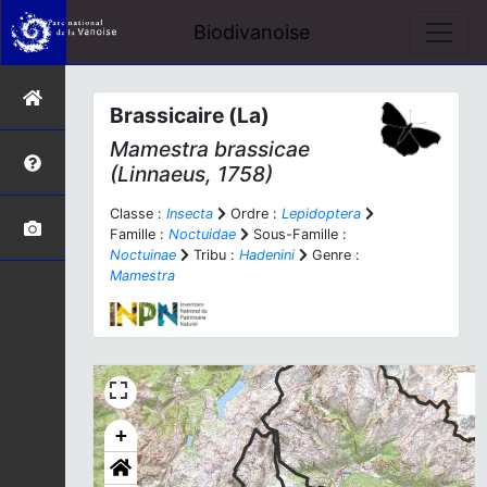
Biodivanoise
Brassicaire (La)
Mamestra brassicae
(Linnaeus, 1758)
Classe :
Insecta
Ordre :
Lepidoptera
Famille :
Noctuidae
Sous-Famille :
Noctuinae
Tribu :
Hadenini
Genre :
Mamestra
+