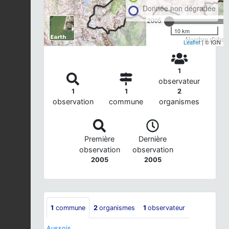
Donnée non dégradée
2005
10 km
Nombre d'observ
Leaflet
| © IGN
1
observateur
1
1
2
observation
commune
organismes
Première
Dernière
observation
observation
2005
2005
1
commune
2
organismes
1
observateur
Aussois