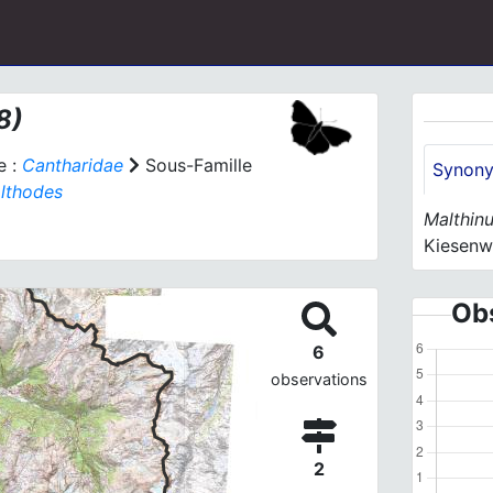
8)
e :
Cantharidae
Sous-Famille
Synon
lthodes
Malthin
Kiesenw
Obs
6
observations
2