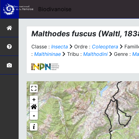
Biodivanoise
Malthodes fuscus
(Waltl, 183
Classe :
Insecta
Ordre :
Coleoptera
Famill
:
Malthininae
Tribu :
Malthodini
Genre :
Ma
+
-