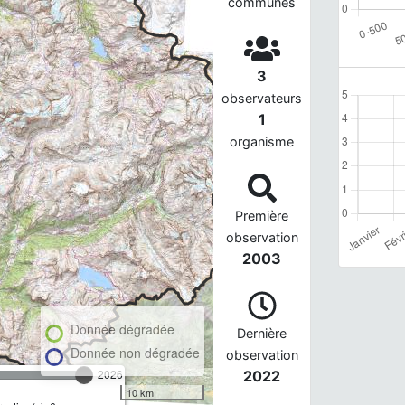
communes
3
observateurs
1
organisme
Première
observation
2003
Donnée dégradée
Dernière
Donnée non dégradée
observation
2026
2022
10 km