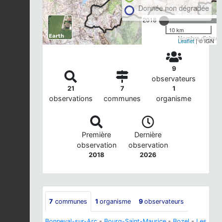
Donnée non dégradée
2018
10 km
Nombre d'observ
Leaflet
| © IGN
9
observateurs
21
7
1
observations
communes
organisme
Première
Dernière
observation
observation
2018
2026
7
communes
1
organisme
9
observateurs
Bonneval-sur-Arc
-
Bourg-Saint-Maurice
-
Bozel
-
Les