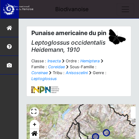
Biodivanoise
Punaise americaine du pin
Leptoglossus occidentalis
Heidemann, 1910
Classe :
Insecta
Ordre :
Hemiptera
Famille :
Coreidae
Sous-Famille :
Coreinae
Tribu :
Anisoscelini
Genre :
Leptoglossus
+