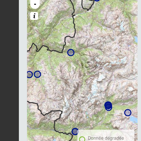
-
Donnée dégradée