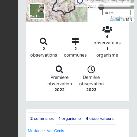
2022
10 km
Nombre d'observ
Leaflet
| © IGN
4
observateurs
2
2
1
observations
communes
organisme
Première
Dernière
observation
observation
2022
2023
2
communes
1
organisme
4
observateurs
Modane
-
Val-Cenis