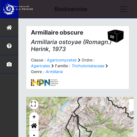
Biodivanoise
Armillaire obscure
Armillaria ostoyae
(Romagn.)
Herink, 1973
Classe :
Agaricomycetes
Ordre :
Agaricales
Famille :
Tricholomataceae
Genre :
Armillaria
+
-