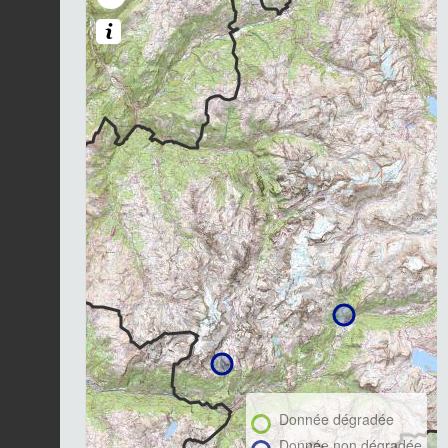
Donnée dégradée
Donnée non dégradée