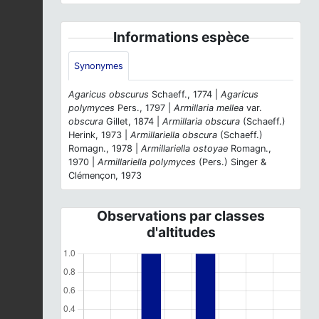
Informations espèce
Synonymes
Agaricus obscurus
Schaeff., 1774 |
Agaricus
polymyces
Pers., 1797 |
Armillaria mellea
var.
obscura
Gillet, 1874 |
Armillaria obscura
(Schaeff.)
Herink, 1973 |
Armillariella obscura
(Schaeff.)
Romagn., 1978 |
Armillariella ostoyae
Romagn.,
1970 |
Armillariella polymyces
(Pers.) Singer &
Clémençon, 1973
Observations par classes
d'altitudes