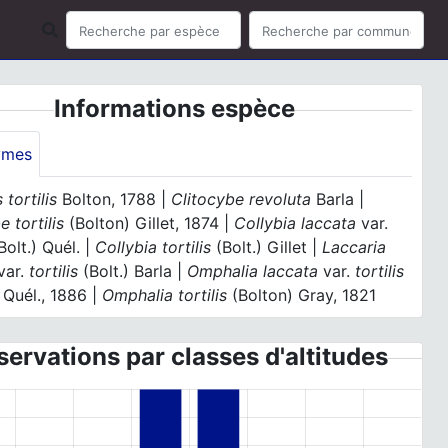
Informations espèce
ymes
 tortilis
Bolton, 1788 |
Clitocybe revoluta
Barla |
e tortilis
(Bolton) Gillet, 1874 |
Collybia laccata
var.
Bolt.) Quél. |
Collybia tortilis
(Bolt.) Gillet |
Laccaria
var.
tortilis
(Bolt.) Barla |
Omphalia laccata
var.
tortilis
 Quél., 1886 |
Omphalia tortilis
(Bolton) Gray, 1821
ervations par classes d'altitudes