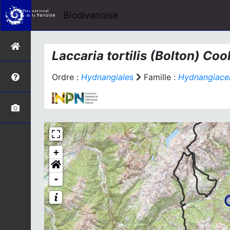
Biodivanoise
Laccaria tortilis
(Bolton) Coo
Ordre :
Hydnangiales
Famille :
Hydnangiace
+
-