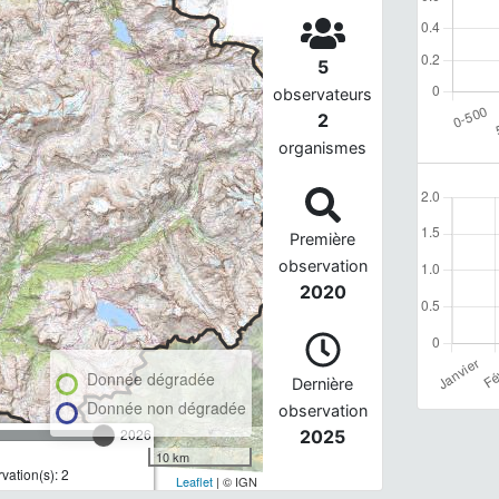
5
observateurs
2
organismes
Première
observation
2020
Donnée dégradée
Dernière
Donnée non dégradée
observation
2026
2025
10 km
ation(s): 2
Leaflet
| © IGN