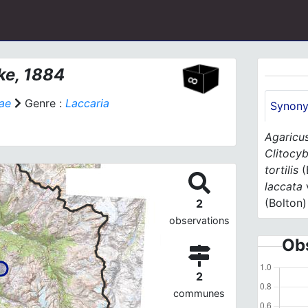
ke, 1884
ae
Genre :
Laccaria
Synon
Agaricus
Clitocyb
tortilis
(
laccata
(Bolton)
2
observations
Obs
2
communes