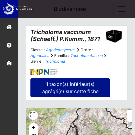
Biodivanoise
Tricholoma vaccinum
(Schaeff.) P.Kumm., 1871
Classe :
Agaricomycetes
Ordre :
Agaricales
Famille :
Tricholomataceae
Genre :
Tricholoma
1
taxon(s) inférieur(s)
agrégé(s) sur cette fiche
+