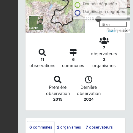
Donnée dégradée
Donnée non dégradée
2015
10 km
Nombre d'observ
Leaflet
| © IGN
7
observateurs
11
6
2
observations
communes
organismes
Première
Dernière
observation
observation
2015
2024
6
communes
2
organismes
7
observateurs