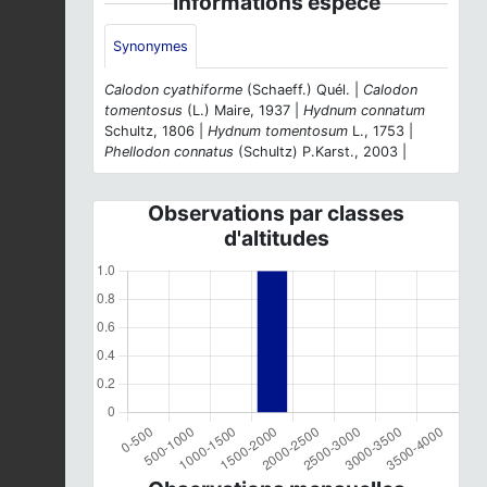
Informations espèce
Synonymes
Calodon cyathiforme
(Schaeff.) Quél. |
Calodon
tomentosus
(L.) Maire, 1937 |
Hydnum connatum
Schultz, 1806 |
Hydnum tomentosum
L., 1753 |
Phellodon connatus
(Schultz) P.Karst., 2003 |
Observations par classes
d'altitudes