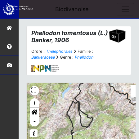
Biodivanoise
Phellodon tomentosus
(L.)
Banker, 1906
Ordre :
Thelephorales
Famille :
Bankeraceae
Genre :
Phellodon
+
-