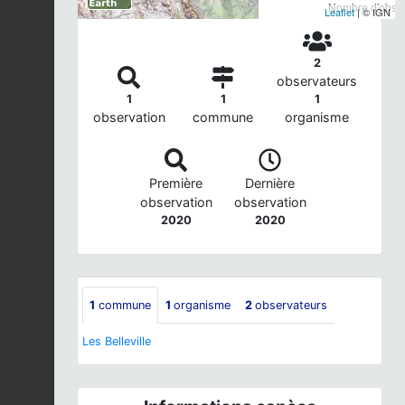
Nombre d'observ
Leaflet
| © IGN
2
observateurs
1
1
1
observation
commune
organisme
Première
Dernière
observation
observation
2020
2020
1
commune
1
organisme
2
observateurs
Les Belleville