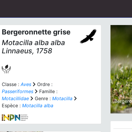
Bergeronnette grise
Motacilla alba alba
Linnaeus, 1758
Prev
Classe :
Aves
Ordre :
Passeriformes
Famille :
Motacillidae
Genre :
Motacilla
Bergero
Espèce :
Motacilla alba