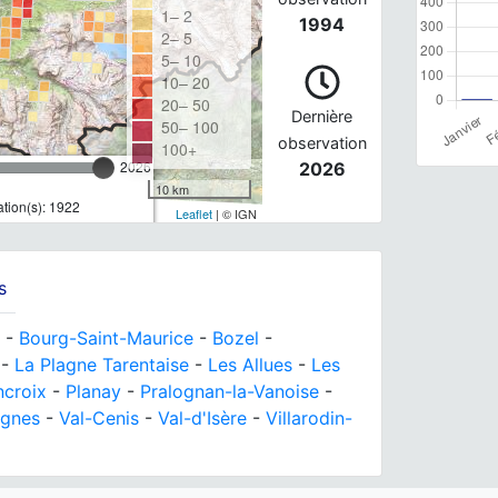
1– 2
1994
2– 5
5– 10
10– 20
20– 50
Dernière
50– 100
observation
100+
2026
2026
10 km
tion(s): 1922
Leaflet
| © IGN
s
-
Bourg-Saint-Maurice
-
Bozel
-
-
La Plagne Tarentaise
-
Les Allues
-
Les
ncroix
-
Planay
-
Pralognan-la-Vanoise
-
ignes
-
Val-Cenis
-
Val-d'Isère
-
Villarodin-