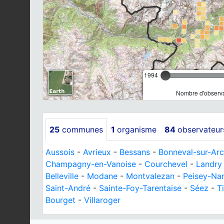
1994
Nombre d'observa
25
communes
1
organisme
84
observateur
Aussois
-
Avrieux
-
Bessans
-
Bonneval-sur-Arc
Champagny-en-Vanoise
-
Courchevel
-
Landry
Belleville
-
Modane
-
Montvalezan
-
Peisey-Na
Saint-André
-
Sainte-Foy-Tarentaise
-
Séez
-
T
Bourget
-
Villaroger