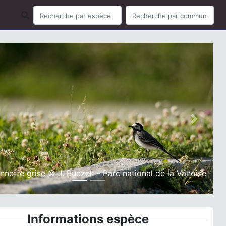
ious
Next
nnette grise © J. Buczek - Parc national de la Vanoise
Informations espèce