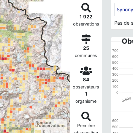
Synon
1 922
Pas de 
observations
Obs
25
communes
84
observateurs
1
organisme
Nombre
d'observations
Première
0– 1
observation