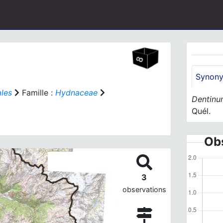
Synon
ales
Famille :
Hydnaceae
Dentin
Quél.
Obs
3
observations