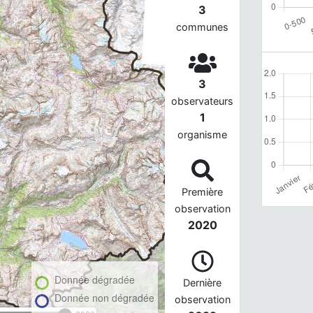
3
communes
3
observateurs
1
organisme
Première
observation
2020
Donnée dégradée
Dernière
Donnée non dégradée
observation