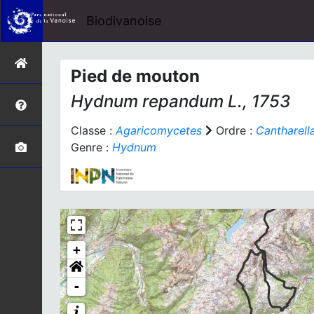
Biodivanoise
Pied de mouton
Hydnum repandum
L., 1753
Classe :
Agaricomycetes
Ordre :
Cantharell
Genre :
Hydnum
+
-