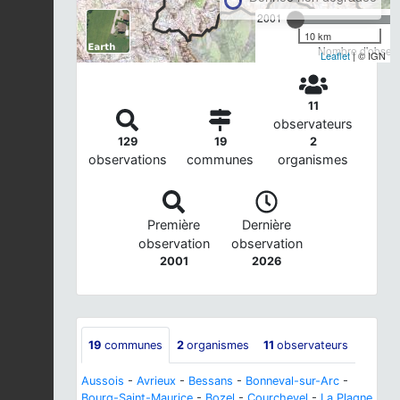
2001
10 km
Nombre d'observa
Leaflet
| © IGN
11
observateurs
129
19
2
observations
communes
organismes
Première
Dernière
observation
observation
2001
2026
19
communes
2
organismes
11
observateurs
Aussois
-
Avrieux
-
Bessans
-
Bonneval-sur-Arc
-
Bourg-Saint-Maurice
-
Bozel
-
Courchevel
-
La Plagne