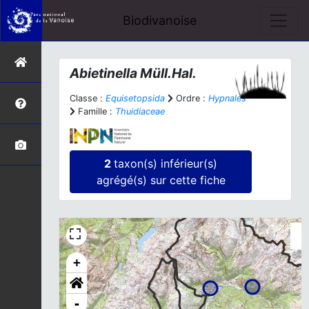
Biodivanoise
Abietinella
Müll.Hal.
Classe :
Equisetopsida
Ordre :
Hypnales
Famille :
Thuidiaceae
2
taxon(s) inférieur(s)
agrégé(s) sur cette fiche
+
-