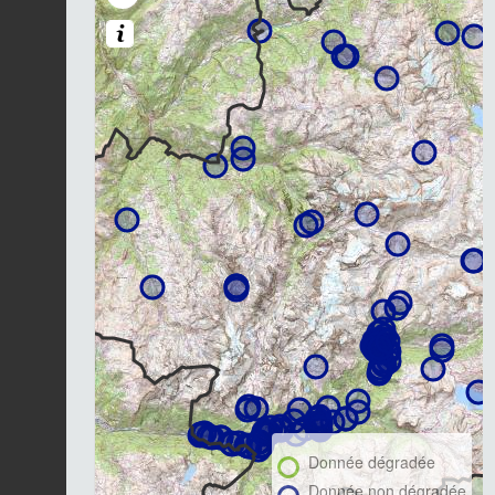
Donnée dégradée
Donnée non dégradée