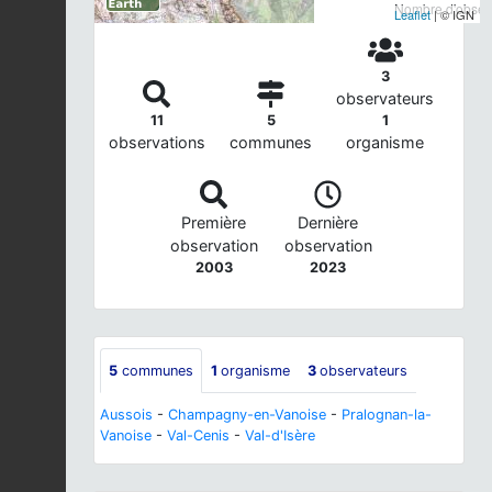
Nombre d'observ
Leaflet
| © IGN
3
observateurs
11
5
1
observations
communes
organisme
Première
Dernière
observation
observation
2003
2023
5
communes
1
organisme
3
observateurs
Aussois
-
Champagny-en-Vanoise
-
Pralognan-la-
Vanoise
-
Val-Cenis
-
Val-d'Isère