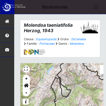
Biodivanoise
Molendoa taeniatifolia
Herzog, 1943
Classe :
Equisetopsida
Ordre :
Dicranales
Famille :
Pottiaceae
Genre :
Molendoa
+
-