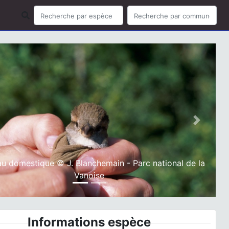
ious
Next
u domestique © J. Blanchemain - Parc national de la
Vanoise
Informations espèce