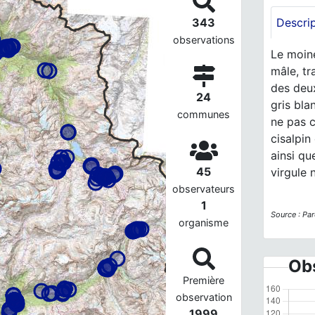
343
Descri
observations
Le moin
mâle, tr
des deux
24
gris bla
communes
ne pas 
cisalpin
ainsi qu
45
virgule 
observateurs
1
Source : Par
organisme
Obs
Première
observation
1999