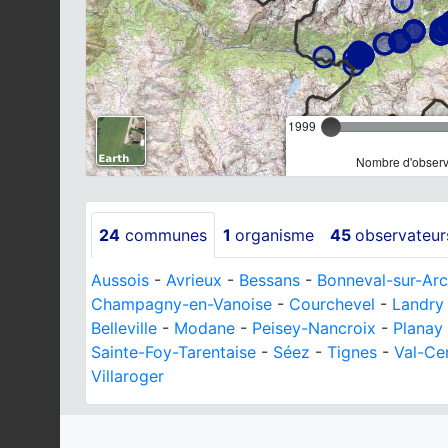
1999
Nombre d'observa
24
communes
1
organisme
45
observateur
Aussois
-
Avrieux
-
Bessans
-
Bonneval-sur-Arc
Champagny-en-Vanoise
-
Courchevel
-
Landry
Belleville
-
Modane
-
Peisey-Nancroix
-
Planay
Sainte-Foy-Tarentaise
-
Séez
-
Tignes
-
Val-Ce
Villaroger