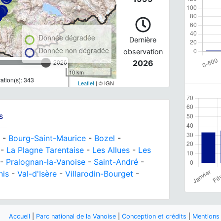
Donnée dégradée
Dernière
Donnée non dégradée
observation
2026
2026
10 km
tion(s): 343
Leaflet
| © IGN
s
-
Bourg-Saint-Maurice
-
Bozel
-
-
La Plagne Tarentaise
-
Les Allues
-
Les
-
Pralognan-la-Vanoise
-
Saint-André
-
nis
-
Val-d'Isère
-
Villarodin-Bourget
-
Accueil
|
Parc national de la Vanoise
|
Conception et crédits
|
Mentions 