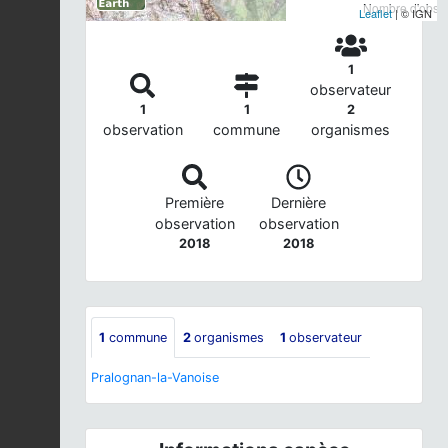
Nombre d'observ
Leaflet
| © IGN
1
observateur
1
1
2
observation
commune
organismes
Première
Dernière
observation
observation
2018
2018
1
commune
2
organismes
1
observateur
Pralognan-la-Vanoise