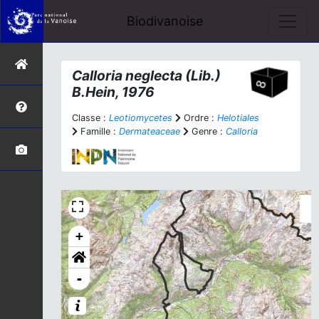
Biodivanoise
Calloria neglecta
(Lib.)
B.Hein, 1976
Classe :
Leotiomycetes
Ordre :
Helotiales
Famille :
Dermateaceae
Genre :
Calloria
+
-