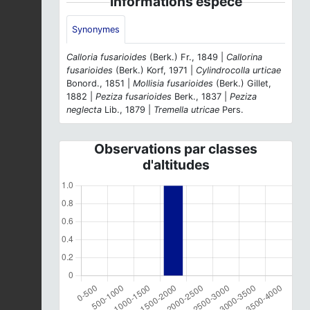
Informations espèce
Synonymes
Calloria fusarioides
(Berk.) Fr., 1849 |
Callorina
fusarioides
(Berk.) Korf, 1971 |
Cylindrocolla urticae
Bonord., 1851 |
Mollisia fusarioides
(Berk.) Gillet,
1882 |
Peziza fusarioides
Berk., 1837 |
Peziza
neglecta
Lib., 1879 |
Tremella utricae
Pers.
Observations par classes
d'altitudes