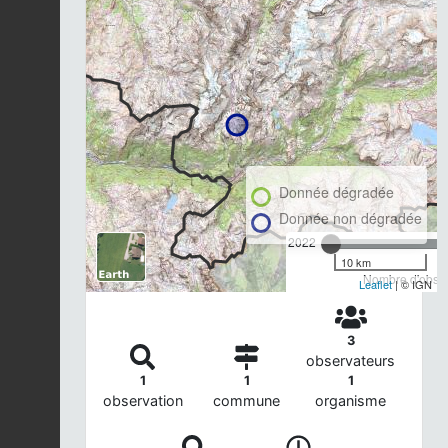
Donnée dégradée
Donnée non dégradée
2022
10 km
Nombre d'observ
Leaflet
| © IGN
3
observateurs
1
1
1
observation
commune
organisme