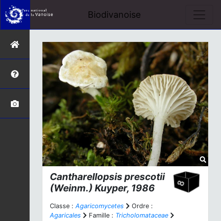
Biodivanoise
Cantharellopsis prescotii
(Weinm.) Kuyper, 1986
Classe :
Agaricomycetes
Ordre :
Agaricales
Famille :
Tricholomataceae