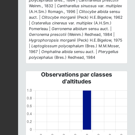
polycephalus
Bres., 1884 |
Cantharellus prescotii
Weinm., 1832 |
Cantharellus sinuosus
var.
multiplex
(A.H.Sm.) Romagn., 1996 |
Clitocybe albida
sensu
auct. |
Clitocybe morganii
(Peck) H.E.Bigelow, 1962
|
Craterellus cinereus
var.
multiplex
(A.H.Sm.)
Pomerleau |
Gerronema albidum
sensu auct. |
Gerronema prescotii
(Weinm.) Redhead, 1984 |
Hygrophoropsis morganii
(Peck) H.E.Bigelow, 1975
|
Leptoglossum polycephalum
(Bres.) M.M.Moser,
1967 |
Omphalina albida
sensu auct. |
Pterygellus
polycephalus
(Bres.) Redhead, 1984
Observations par classes
d'altitudes