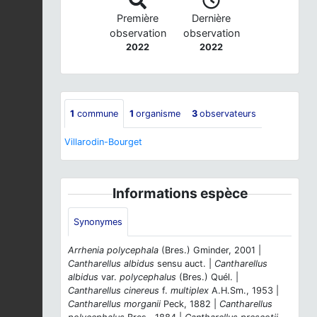
Première
Dernière
observation
observation
2022
2022
1
commune
1
organisme
3
observateurs
Villarodin-Bourget
Informations espèce
Synonymes
Arrhenia polycephala
(Bres.) Gminder, 2001 |
Cantharellus albidus
sensu auct. |
Cantharellus
albidus
var.
polycephalus
(Bres.) Quél. |
Cantharellus cinereus
f.
multiplex
A.H.Sm., 1953 |
Cantharellus morganii
Peck, 1882 |
Cantharellus