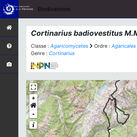
Biodivanoise
Cortinarius badiovestitus
M.M
Classe :
Agaricomycetes
Ordre :
Agaricales
Genre :
Cortinarius
+
-