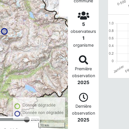
commune
5
observateurs
1
organisme
Première
observation
2025
Donnée dégradée
Dernière
Donnée non dégradée
observation
2026
2025
10 km