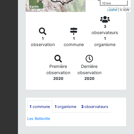
10 km
Nombre d'observ
Leaflet
| © IGN
3
observateurs
1
1
1
observation
commune
organisme
Première
Dernière
observation
observation
2020
2020
1
commune
1
organisme
3
observateurs
Les Belleville