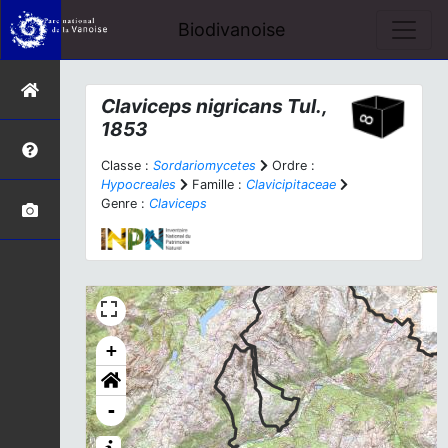
Biodivanoise
Claviceps nigricans
Tul.,
1853
Classe :
Sordariomycetes
Ordre :
Hypocreales
Famille :
Clavicipitaceae
Genre :
Claviceps
+
-