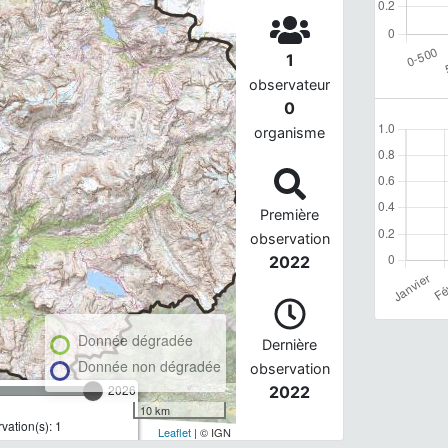
1
observateur
0
organisme
Première
observation
2022
Donnée dégradée
Dernière
Donnée non dégradée
observation
2026
2022
10 km
ation(s): 1
Leaflet
| © IGN