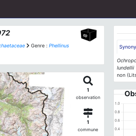
972
haetaceae
Genre :
Phellinus
Synon
Ochropor
lundellii
non (Lits
1
Obs
observation
1
commune