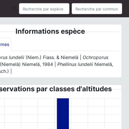
Informations espèce
ymes
us lundelii
(Niem.) Fiass. & Niemelä |
Ochroporus
(Niemelä) Niemelä, 1984 |
Phellinus lundelii
Niemelä,
ch.) |
ervations par classes d'altitudes