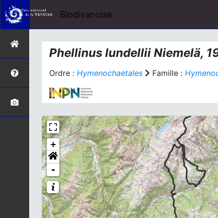
Biodivanoise
Phellinus lundellii
Niemelä, 1
Ordre :
Hymenochaetales
Famille :
Hymenoc
+
-