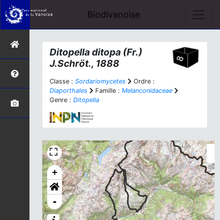
Biodivanoise
Ditopella ditopa
(Fr.)
J.Schröt., 1888
Classe :
Sordariomycetes
Ordre :
Diaporthales
Famille :
Melanconidaceae
Genre :
Ditopella
+
-