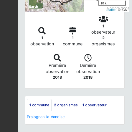
10 km
Nombre d'observ
Leaflet
| © IGN
1
observateur
1
1
2
observation
commune
organismes
Première
Dernière
observation
observation
2018
2018
1
commune
2
organismes
1
observateur
Pralognan-la-Vanoise