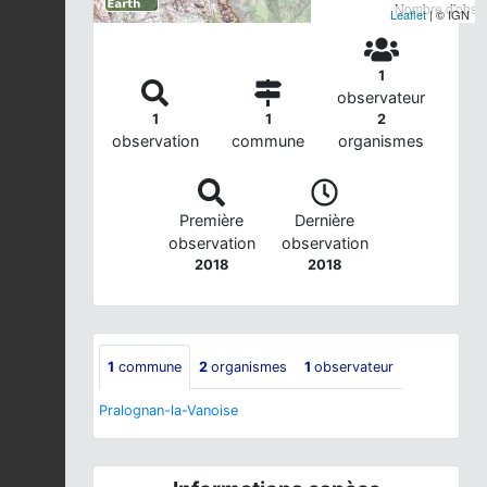
Nombre d'observ
Leaflet
| © IGN
1
observateur
1
1
2
observation
commune
organismes
Première
Dernière
observation
observation
2018
2018
1
commune
2
organismes
1
observateur
Pralognan-la-Vanoise