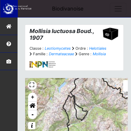
Biodivanoise
Mollisia luctuosa
Boud.,
1907
Classe :
Leotiomycetes
Ordre :
Helotiales
Famille :
Dermateaceae
Genre :
Mollisia
+
-