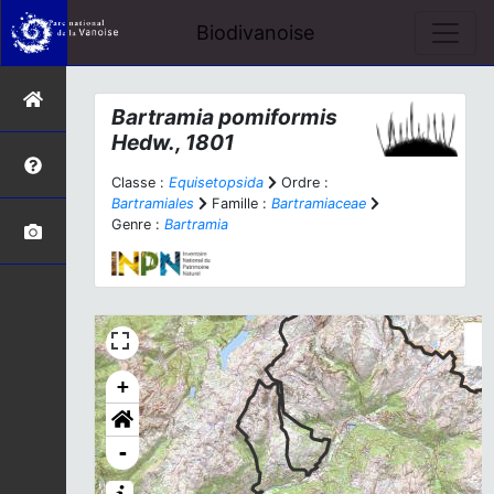
Biodivanoise
Bartramia pomiformis
Hedw., 1801
Classe :
Equisetopsida
Ordre :
Bartramiales
Famille :
Bartramiaceae
Genre :
Bartramia
+
-