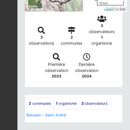
10 km
Nombre d'observ
Leaflet
| © IGN
3
observateurs
3
2
1
observations
communes
organisme
Première
Dernière
observation
observation
2023
2024
2
communes
1
organisme
3
observateurs
Bessans
-
Saint-André