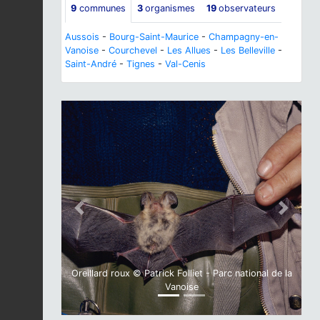
9
communes
3
organismes
19
observateurs
Aussois
-
Bourg-Saint-Maurice
-
Champagny-en-
Vanoise
-
Courchevel
-
Les Allues
-
Les Belleville
-
Saint-André
-
Tignes
-
Val-Cenis
Previous
Next
Oreillard roux © Patrick Folliet - Parc national de la
Vanoise