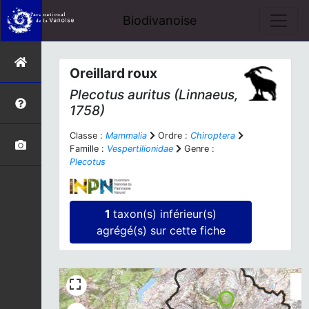
Biodivanoise
Oreillard roux
Plecotus auritus
(Linnaeus,
1758)
Classe :
Mammalia
Ordre :
Chiroptera
Famille :
Vespertilionidae
Genre :
Plecotus
1
taxon(s) inférieur(s)
agrégé(s) sur cette fiche