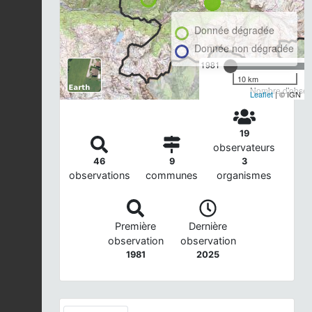
Donnée dégradée
Donnée non dégradée
1981
10 km
Nombre d'observ
Leaflet
| © IGN
19
observateurs
46
9
3
observations
communes
organismes
Première
Dernière
observation
observation
1981
2025