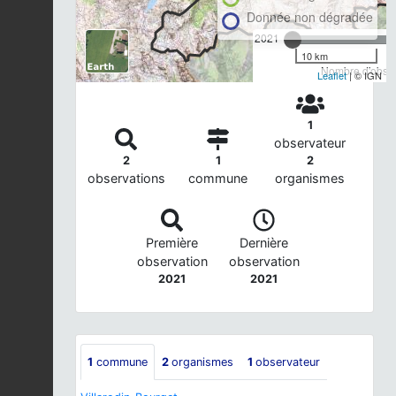
Donnée non dégradée
2021
10 km
Nombre d'observ
Leaflet
| © IGN
1
observateur
2
1
2
observations
commune
organismes
Première
Dernière
observation
observation
2021
2021
1
commune
2
organismes
1
observateur