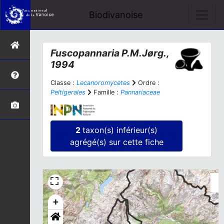
Biodivanoise
Fuscopannaria
P.M.Jørg.,
1994
Classe :
Lecanoromycetes
Ordre :
Peltigerales
Famille :
Pannariaceae
2
taxon(s) inférieur(s)
agrégé(s) sur cette fiche
+