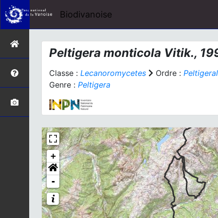
Biodivanoise
Peltigera monticola
Vitik., 19
Classe :
Lecanoromycetes
Ordre :
Peltigera
Genre :
Peltigera
+
-