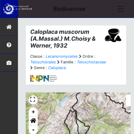
Biodivanoise
Caloplaca muscorum
(A.Massal.) M.Choisy &
Werner, 1932
Classe :
Lecanoromycetes
Ordre :
Teloschistales
Famille :
Teloschistaceae
Genre :
Caloplaca
+
-