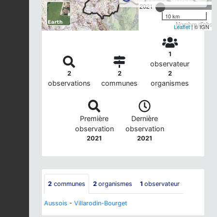
2021
10 km
Nombre d'observ
Leaflet
| © IGN
1
observateur
2
2
2
observations
communes
organismes
Première
Dernière
observation
observation
2021
2021
2
communes
2
organismes
1
observateur
Aussois
-
Villarodin-Bourget