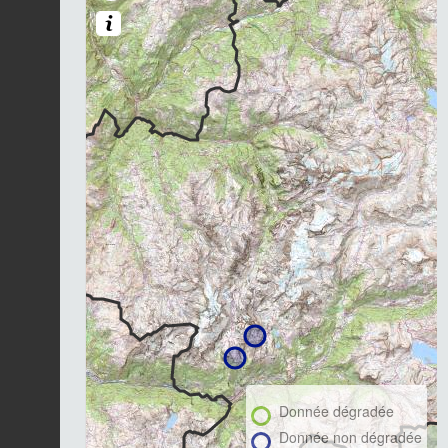
Donnée dégradée
Donnée non dégradée