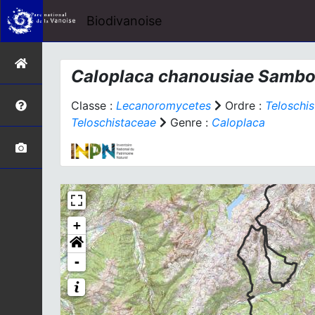
Biodivanoise
Caloplaca chanousiae
Sambo,
Classe :
Lecanoromycetes
Ordre :
Teloschis
Teloschistaceae
Genre :
Caloplaca
+
-