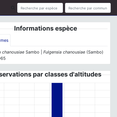
Informations espèce
ymes
a chanousiae
Sambo |
Fulgensia chanousiae
(Sambo)
965
ervations par classes d'altitudes