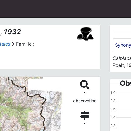
 1932
tales
Famille :
Synon
Calplac
Poelt, 1
Obs
1
observation
1