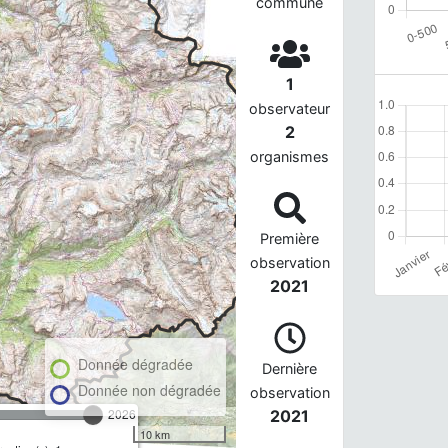
commune
1
observateur
2
organismes
Première
observation
2021
Donnée dégradée
Dernière
Donnée non dégradée
observation
2026
2021
10 km