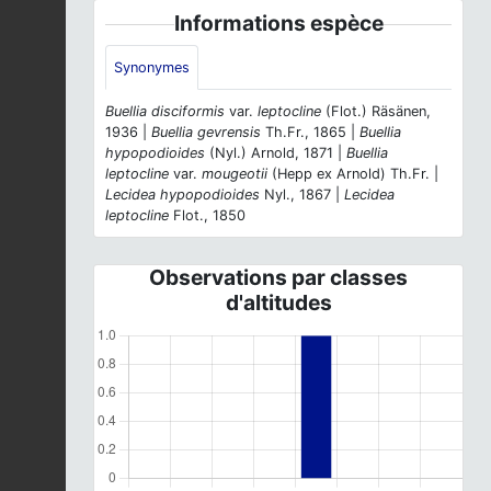
Informations espèce
Synonymes
Buellia disciformis
var.
leptocline
(Flot.) Räsänen,
1936 |
Buellia gevrensis
Th.Fr., 1865 |
Buellia
hypopodioides
(Nyl.) Arnold, 1871 |
Buellia
leptocline
var.
mougeotii
(Hepp ex Arnold) Th.Fr. |
Lecidea hypopodioides
Nyl., 1867 |
Lecidea
leptocline
Flot., 1850
Observations par classes
d'altitudes