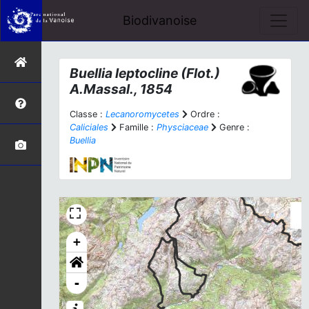
Biodivanoise
Buellia leptocline
(Flot.)
A.Massal., 1854
Classe :
Lecanoromycetes
Ordre :
Caliciales
Famille :
Physciaceae
Genre :
Buellia
+
-