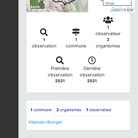
10 km
Nombre d'observ
Leaflet
| © IGN
1
observateur
1
1
2
observation
commune
organismes
Première
Dernière
observation
observation
2021
2021
1
commune
2
organismes
1
observateur
Villarodin-Bourget