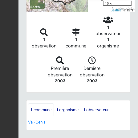
10 km
Nombre d'observ
Leaflet
| © IGN
1
observateur
1
1
1
observation
commune
organisme
Première
Dernière
observation
observation
2003
2003
1
commune
1
organisme
1
observateur
Val-Cenis