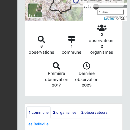
2017
10 km
Nombre d'observ
Leaflet
| © IGN
2
observateurs
8
1
2
observations
commune
organismes
Première
Dernière
observation
observation
2017
2025
1
commune
2
organismes
2
observateurs
Les Belleville