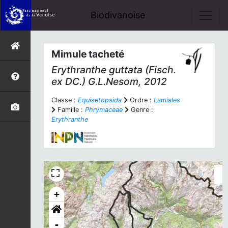
Biodivanoise
Mimule tacheté
Erythranthe guttata
(Fisch.
ex DC.) G.L.Nesom, 2012
Classe :
Equisetopsida
Ordre :
Lamiales
Famille :
Phrymaceae
Genre :
Erythranthe
+
-