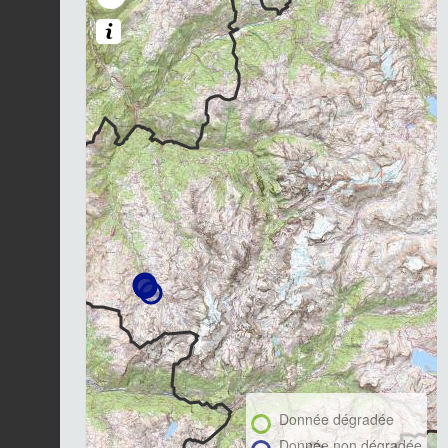
Donnée dégradée
Donnée non dégradée