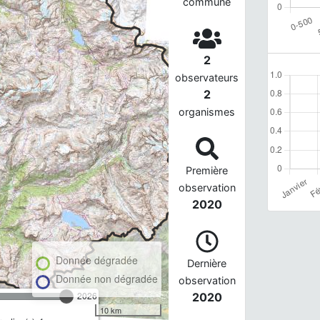
commune
2
observateurs
2
organismes
Première
observation
2020
Donnée dégradée
Dernière
Donnée non dégradée
observation
2026
2020
10 km