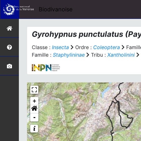
Biodivanoise
Gyrohypnus punctulatus
(Pay
Classe :
Insecta
Ordre :
Coleoptera
Famill
Famille :
Staphylininae
Tribu :
Xantholinini
+
-