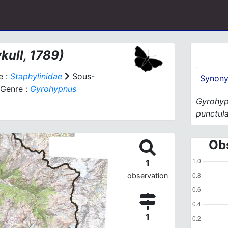
kull, 1789)
e :
Staphylinidae
Sous-
Synon
Genre :
Gyrohypnus
Gyrohyp
punctul
Obs
1
observation
1