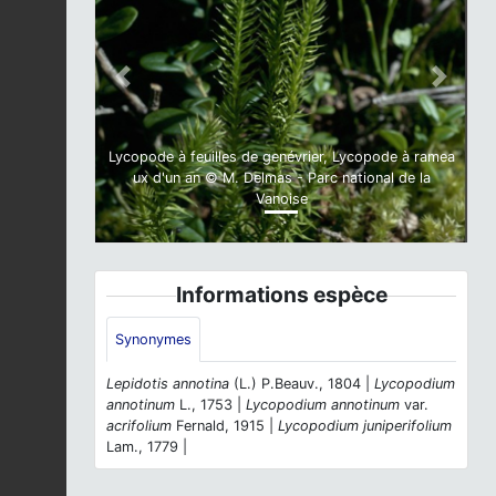
Previous
Next
Lycopode à feuilles de genévrier, Lycopode à ramea
ux d'un an © M. Delmas - Parc national de la
Vanoise
Informations espèce
Synonymes
Lepidotis annotina
(L.) P.Beauv., 1804 |
Lycopodium
annotinum
L., 1753 |
Lycopodium annotinum
var.
acrifolium
Fernald, 1915 |
Lycopodium juniperifolium
Lam., 1779 |