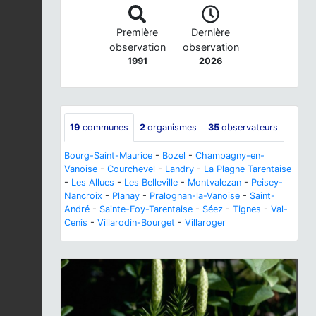
Première
Dernière
observation
observation
1991
2026
19
communes
2
organismes
35
observateurs
Bourg-Saint-Maurice
-
Bozel
-
Champagny-en-
Vanoise
-
Courchevel
-
Landry
-
La Plagne Tarentaise
-
Les Allues
-
Les Belleville
-
Montvalezan
-
Peisey-
Nancroix
-
Planay
-
Pralognan-la-Vanoise
-
Saint-
André
-
Sainte-Foy-Tarentaise
-
Séez
-
Tignes
-
Val-
Cenis
-
Villarodin-Bourget
-
Villaroger