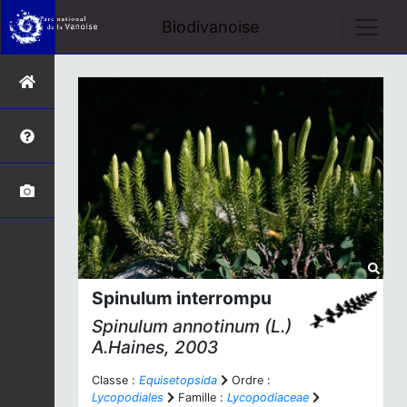
Biodivanoise
Spinulum interrompu
Spinulum annotinum
(L.)
A.Haines, 2003
Classe :
Equisetopsida
Ordre :
Lycopodiales
Famille :
Lycopodiaceae