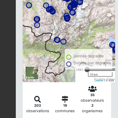
Donnée dégradée
Donnée non dégradée
1991
10 km
Nombre d'observa
Leaflet
| © IGN
35
observateurs
203
19
2
observations
communes
organismes