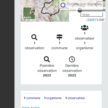
Donnée non dégradée
2023
10 km
Nombre d'observ
Leaflet
| © IGN
1
observateur
1
1
1
observation
commune
organisme
Première
Dernière
observation
observation
2023
2023
1
commune
1
organisme
1
observateur
Saint-André