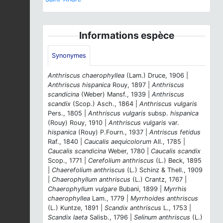
Informations espèce
Synonymes
Anthriscus chaerophyllea
(Lam.) Druce, 1906 |
Anthriscus hispanica
Rouy, 1897 |
Anthriscus
scandicina
(Weber) Mansf., 1939 |
Anthriscus
scandix
(Scop.) Asch., 1864 |
Anthriscus vulgaris
Pers., 1805 |
Anthriscus vulgaris
subsp.
hispanica
(Rouy) Rouy, 1910 |
Anthriscus vulgaris
var.
hispanica
(Rouy) P.Fourn., 1937 |
Antriscus fetidus
Raf., 1840 |
Caucalis aequicolorum
All., 1785 |
Caucalis scandicina
Weber, 1780 |
Caucalis scandix
Scop., 1771 |
Cerefolium anthriscus
(L.) Beck, 1895
|
Chaerefolium anthriscus
(L.) Schinz & Thell., 1909
|
Chaerophyllum anthriscus
(L.) Crantz, 1767 |
Chaerophyllum vulgare
Bubani, 1899 |
Myrrhis
chaerophyllea
Lam., 1779 |
Myrrhoides anthriscus
(L.) Kuntze, 1891 |
Scandix anthriscus
L., 1753 |
Scandix laeta
Salisb., 1796 |
Selinum anthriscus
(L.)