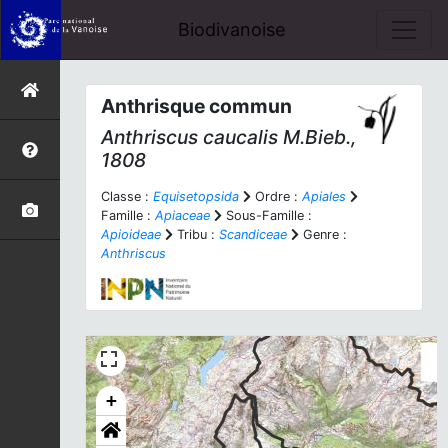
Biodivanoise
Anthrisque commun
Anthriscus caucalis
M.Bieb.,
1808
Classe :
Equisetopsida
Ordre :
Apiales
Famille :
Apiaceae
Sous-Famille :
Apioideae
Tribu :
Scandiceae
Genre :
Anthriscus
+