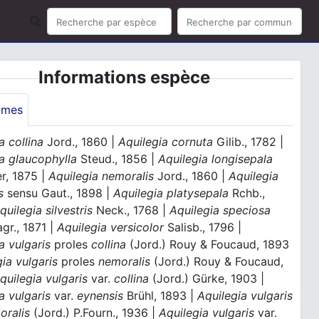
Informations espèce
ymes
a collina
Jord., 1860 |
Aquilegia cornuta
Gilib., 1782 |
a glaucophylla
Steud., 1856 |
Aquilegia longisepala
r, 1875 |
Aquilegia nemoralis
Jord., 1860 |
Aquilegia
s
sensu Gaut., 1898 |
Aquilegia platysepala
Rchb.,
quilegia silvestris
Neck., 1768 |
Aquilegia speciosa
gr., 1871 |
Aquilegia versicolor
Salisb., 1796 |
a vulgaris
proles
collina
(Jord.) Rouy & Foucaud, 1893
gia vulgaris
proles
nemoralis
(Jord.) Rouy & Foucaud,
quilegia vulgaris
var.
collina
(Jord.) Gürke, 1903 |
a vulgaris
var.
eynensis
Brühl, 1893 |
Aquilegia vulgaris
ralis
(Jord.) P.Fourn., 1936 |
Aquilegia vulgaris
var.