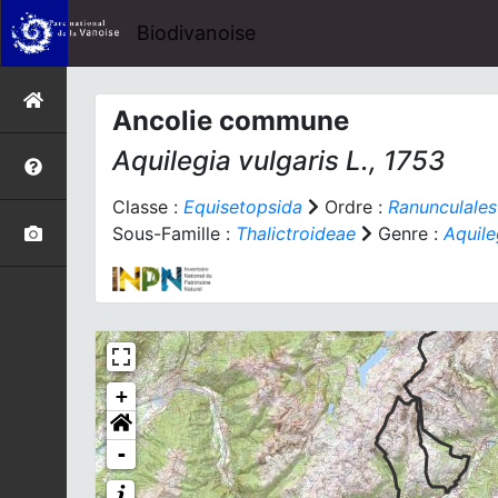
Biodivanoise
Ancolie commune
Aquilegia vulgaris
L., 1753
Classe :
Equisetopsida
Ordre :
Ranunculales
Sous-Famille :
Thalictroideae
Genre :
Aquile
+
-