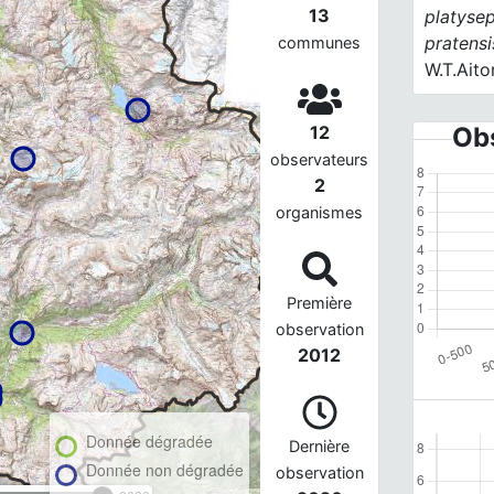
13
platyse
pratensi
communes
W.T.Aito
12
Obs
observateurs
2
organismes
Première
observation
2012
Donnée dégradée
Dernière
Donnée non dégradée
observation