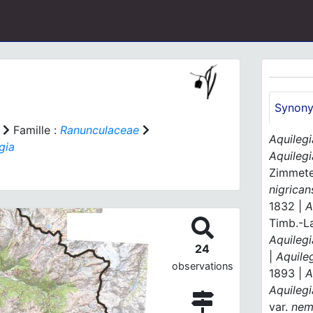
Synon
Famille :
Ranunculaceae
Aquilegi
gia
Aquilegi
Zimmete
nigrican
1832 |
A
Timb.-La
Aquilegi
24
|
Aquile
observations
1893 |
A
Aquilegi
var.
nemo