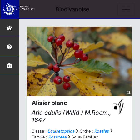
Biodivanoise
Alisier blanc
Aria edulis
(Willd.) M.Roem.,
1847
Classe :
Equisetopsida
Ordre :
Rosales
Famille :
Rosaceae
Sous-Famille :