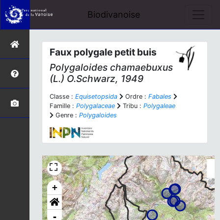
Biodivanoise
Faux polygale petit buis
Polygaloides chamaebuxus
(L.) O.Schwarz, 1949
Classe :
Equisetopsida
Ordre :
Fabales
Famille :
Polygalaceae
Tribu :
Polygaleae
Genre :
Polygaloides
+
-