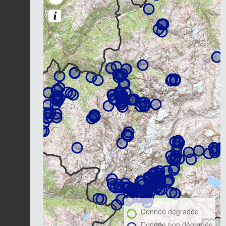
Donnée dégradée
Donnée non dégradée