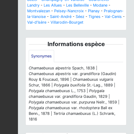
Landry
-
Les Allues
-
Les Belleville
-
Modane
-
Montvalezan
-
Peisey-Nancroix
-
Planay
-
Pralognan-
la-Vanoise
-
Saint-André
-
Séez
-
Tignes
-
Val-Cenis
-
Val-d'Isère
-
Villarodin-Bourget
Informations espèce
Synonymes
Chamaebuxus alpestris
Spach, 1838 |
Chamaebuxus alpestris
var.
grandiflora
(Gaudin)
Rouy & Foucaud, 1896 |
Chamaebuxus vulgaris
Schur, 1866 |
Polygala buxifolia
St.-Lag., 1889 |
Polygala chamaebuxus
L., 1753 |
Polygala
chamaebuxus
var.
grandiflora
Gaudin, 1829 |
Polygala chamaebuxus
var.
purpurea
Neilr., 1859 |
Polygala chamaebuxus
var.
rhodoptera
Ball ex
Benn., 1878 |
Tertria chamaebuxus
(L.) Schrank,
1816