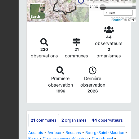
1996
10 km
Nombre d'observa
Leaflet
| © IGN
44
observateurs
230
21
2
observations
communes
organismes
Première
Dernière
observation
observation
1996
2026
21
communes
2
organismes
44
observateurs
Aussois
-
Avrieux
-
Bessans
-
Bourg-Saint-Maurice
-
Bozel
-
Champagny-en-Vanoise
-
Courchevel
-