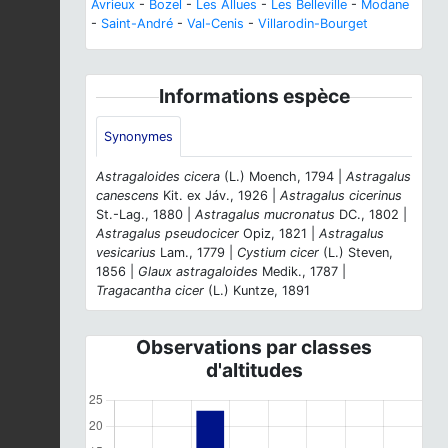
Avrieux
-
Bozel
-
Les Allues
-
Les Belleville
-
Modane
-
Saint-André
-
Val-Cenis
-
Villarodin-Bourget
Informations espèce
Synonymes
Astragaloides cicera
(L.) Moench, 1794 |
Astragalus
canescens
Kit. ex Jáv., 1926 |
Astragalus cicerinus
St.-Lag., 1880 |
Astragalus mucronatus
DC., 1802 |
Astragalus pseudocicer
Opiz, 1821 |
Astragalus
vesicarius
Lam., 1779 |
Cystium cicer
(L.) Steven,
1856 |
Glaux astragaloides
Medik., 1787 |
Tragacantha cicer
(L.) Kuntze, 1891
Observations par classes
d'altitudes