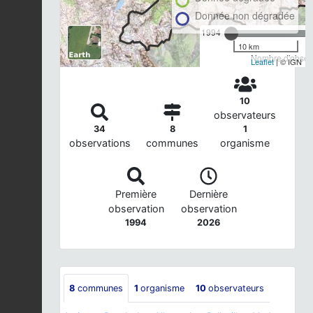
Donnée non dégradée
1994
10 km
Nombre d'observ
Leaflet
| © IGN
10
observateurs
34
8
1
observations
communes
organisme
Première
Dernière
observation
observation
1994
2026
8
communes
1
organisme
10
observateurs