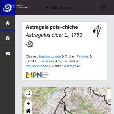
Biodivanoise
Astragale pois-chiche
Astragalus cicer
L., 1753
Classe :
Equisetopsida
Ordre :
Fabales
Famille :
Fabaceae
Sous-Famille :
Papilionoideae
Genre :
Astragalus
+