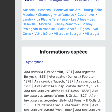
Aussois
-
Bessans
-
Bonneval-sur-Arc
-
Bourg-Saint-
Maurice
-
Champagny-en-Vanoise
-
Courchevel
-
Landry
-
La Plagne Tarentaise
-
Les Allues
-
Les
Belleville
-
Modane
-
Peisey-Nancroix
-
Planay
-
Pralognan-la-Vanoise
-
Saint-André
-
Tignes
-
Val-
Cenis
-
Val-d'Isère
-
Villarodin-Bourget
-
Villaroger
Informations espèce
Synonymes
Aira arenaria
F.W.Schmidt, 1791 |
Aira argentea
Bellynck, 1855 |
Aira collina
(Dumort.) Foerster,
1878 |
Aira corsica
Tausch, 1837 |
Aira flexuosa
L.,
1753 |
Aira flexuosa
subsp.
collina
Dumort., 1824 |
Aira flexuosa
var.
albida
N.H.F.Desp., 1838 |
Aira
flexuosa
var.
aprica
Wimm. & Grab., 1827 |
Aira
flexuosa
var.
argentea
(Bellynck) Fonsny & Collard,
1885 |
Aira flexuosa
var.
aurea
Soest, 1920 |
Aira
flexuosa
var.
barstii
Prahl, 1882 |
Aira flexuosa
var.