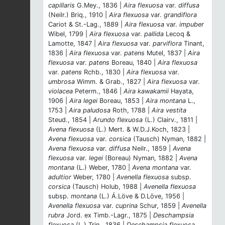
capillaris
G.Mey., 1836 |
Aira flexuosa
var.
diffusa
(Neilr.) Briq., 1910 |
Aira flexuosa
var.
grandiflora
Cariot & St.-Lag., 1889 |
Aira flexuosa
var.
impuber
Wibel, 1799 |
Aira flexuosa
var.
pallida
Lecoq &
Lamotte, 1847 |
Aira flexuosa
var.
parviflora
Tinant,
1836 |
Aira flexuosa
var.
patens
Mutel, 1837 |
Aira
flexuosa
var.
patens
Boreau, 1840 |
Aira flexuosa
var.
patens
Rchb., 1830 |
Aira flexuosa
var.
umbrosa
Wimm. & Grab., 1827 |
Aira flexuosa
var.
violacea
Peterm., 1846 |
Aira kawakamii
Hayata,
1906 |
Aira legei
Boreau, 1853 |
Aira montana
L.,
1753 |
Aira paludosa
Roth, 1788 |
Aira vestita
Steud., 1854 |
Arundo flexuosa
(L.) Clairv., 1811 |
Avena flexuosa
(L.) Mert. & W.D.J.Koch, 1823 |
Avena flexuosa
var.
corsica
(Tausch) Nyman, 1882 |
Avena flexuosa
var.
diffusa
Neilr., 1859 |
Avena
flexuosa
var.
legei
(Boreau) Nyman, 1882 |
Avena
montana
(L.) Weber, 1780 |
Avena montana
var.
adultior
Weber, 1780 |
Avenella flexuosa
subsp.
corsica
(Tausch) Holub, 1988 |
Avenella flexuosa
subsp.
montana
(L.) Á.Löve & D.Löve, 1956 |
Avenella flexuosa
var.
cuprina
Schur, 1859 |
Avenella
rubra
Jord. ex Timb.-Lagr., 1875 |
Deschampsia
flexuosa
(L.) Trin., 1836 |
Deschampsia flexuosa