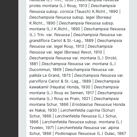
proles
montana
(L.) Rouy, 1913 |
Deschampsia
flexuosa
subsp.
corsica
(Tausch) K.Richt., 1890 |
Deschampsia flexuosa
subsp.
legei
(Boreau)
K.Richt., 1890 |
Deschampsia flexuosa
subsp.
montana
(L.) K.Richt., 1890 |
Deschampsia flexuosa
(L.) Trin. var.
flexuosa
|
Deschampsia flexuosa
var.
grandiflora
Cariot & St.-Lag., 1889 |
Deschampsia
flexuosa
var.
legei
Rouy, 1913 |
Deschampsia
flexuosa
var.
legei
(Boreau) Revol, 1910 |
Deschampsia flexuosa
var.
montana
(L.) Strobl,
1881 |
Deschampsia flexuosa
var.
montana
(L.)
Ducommun, 1869 |
Deschampsia flexuosa
var.
pallida
Le Grand, 1873 |
Deschampsia flexuosa
var.
parviflora
Cariot & St.-Lag., 1889 |
Deschampsia
kawakamii
(Hayata) Honda, 1930 |
Deschampsia
montana
(L.) Rouy ex Sennen, 1917 |
Deschampsia
montana
(L.) Rouy ex Prain, 1921 |
Deschampsia
montana
Schur, 1866 |
Erioblastus flexuosus
Honda
ex Nakai, 1930 |
Lerchenfeldia cuprina
(Schur)
Schur, 1866 |
Lerchenfeldia flexuosa
(L.) Schur,
1866 |
Lerchenfeldia flexuosa
subsp.
montana
(L.)
Tzvelev, 1971 |
Lerchenfeldia flexuosa
var.
alpina
Schur, 1866 |
Podionapus flexuosus
(L.) Dulac, 1867