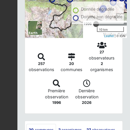
Donnée dégradée
Donnée non dégradée
1996
10 km
Nombre d'observa
Leaflet
| © IGN
27
observateurs
257
20
2
observations
communes
organismes
Première
Dernière
observation
observation
1996
2026
20
communes
2
organismes
27
observateurs