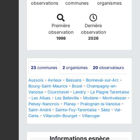
observations
communes
organismes
Première
Dernière
observation
observation
1998
2026
23
communes
2
organismes
20
observateurs
Aussois
-
Avrieux
-
Bessans
-
Bonneval-sur-Arc
-
Bourg-Saint-Maurice
-
Bozel
-
Champagny-en-
Vanoise
-
Courchevel
-
Landry
-
La Plagne Tarentaise
-
Les Allues
-
Les Belleville
-
Modane
-
Montvalezan
-
Peisey-Nancroix
-
Planay
-
Pralognan-la-Vanoise
-
Saint-André
-
Sainte-Foy-Tarentaise
-
Séez
-
Val-
Cenis
-
Villarodin-Bourget
-
Villaroger
Informations espèce