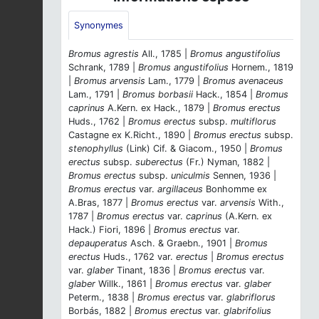
Synonymes
Bromus agrestis
All., 1785 |
Bromus angustifolius
Schrank, 1789 |
Bromus angustifolius
Hornem., 1819
|
Bromus arvensis
Lam., 1779 |
Bromus avenaceus
Lam., 1791 |
Bromus borbasii
Hack., 1854 |
Bromus
caprinus
A.Kern. ex Hack., 1879 |
Bromus erectus
Huds., 1762 |
Bromus erectus
subsp.
multiflorus
Castagne ex K.Richt., 1890 |
Bromus erectus
subsp.
stenophyllus
(Link) Cif. & Giacom., 1950 |
Bromus
erectus
subsp.
suberectus
(Fr.) Nyman, 1882 |
Bromus erectus
subsp.
uniculmis
Sennen, 1936 |
Bromus erectus
var.
argillaceus
Bonhomme ex
A.Bras, 1877 |
Bromus erectus
var.
arvensis
With.,
1787 |
Bromus erectus
var.
caprinus
(A.Kern. ex
Hack.) Fiori, 1896 |
Bromus erectus
var.
depauperatus
Asch. & Graebn., 1901 |
Bromus
erectus
Huds., 1762 var.
erectus
|
Bromus erectus
var.
glaber
Tinant, 1836 |
Bromus erectus
var.
glaber
Willk., 1861 |
Bromus erectus
var.
glaber
Peterm., 1838 |
Bromus erectus
var.
glabriflorus
Borbás, 1882 |
Bromus erectus
var.
glabrifolius