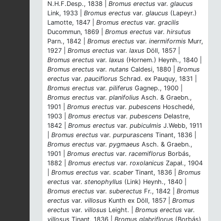
N.H.F.Desp., 1838 |
Bromus erectus
var.
glaucus
Link, 1933 |
Bromus erectus
var.
glaucus
(Lapeyr.)
Lamotte, 1847 |
Bromus erectus
var.
gracilis
Ducommun, 1869 |
Bromus erectus
var.
hirsutus
Parn., 1842 |
Bromus erectus
var.
inermiformis
Murr,
1927 |
Bromus erectus
var.
laxus
Döll, 1857 |
Bromus erectus
var.
laxus
(Hornem.) Heynh., 1840 |
Bromus erectus
var.
nutans
Caldesi, 1880 |
Bromus
erectus
var.
pauciflorus
Schrad. ex Pauquy, 1831 |
Bromus erectus
var.
piliferus
Gagnep., 1900 |
Bromus erectus
var.
planifolius
Asch. & Graebn.,
1901 |
Bromus erectus
var.
pubescens
Hoschedé,
1903 |
Bromus erectus
var.
pubescens
Delastre,
1842 |
Bromus erectus
var.
pubiculmis
J.Webb, 1911
|
Bromus erectus
var.
purpurascens
Tinant, 1836 |
Bromus erectus
var.
pygmaeus
Asch. & Graebn.,
1901 |
Bromus erectus
var.
racemiflorus
Borbás,
1882 |
Bromus erectus
var.
roxolanicus
Zapał., 1904
|
Bromus erectus
var.
scaber
Tinant, 1836 |
Bromus
erectus
var.
stenophyllus
(Link) Heynh., 1840 |
Bromus erectus
var.
suberectus
Fr., 1842 |
Bromus
erectus
var.
villosus
Kunth ex Döll, 1857 |
Bromus
erectus
var.
villosus
Leight. |
Bromus erectus
var.
villosus
Tinant, 1836 |
Bromus glabriflorus
(Borbás)