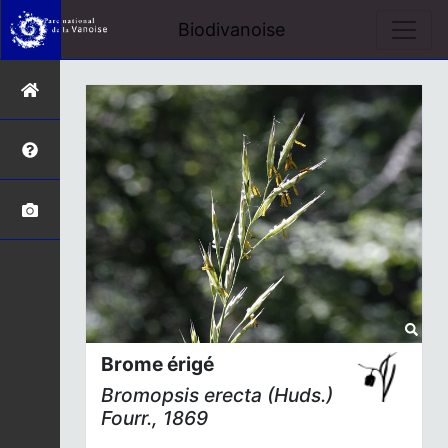
Biodivanoise
Brome érigé
Bromopsis erecta
(Huds.)
Fourr., 1869