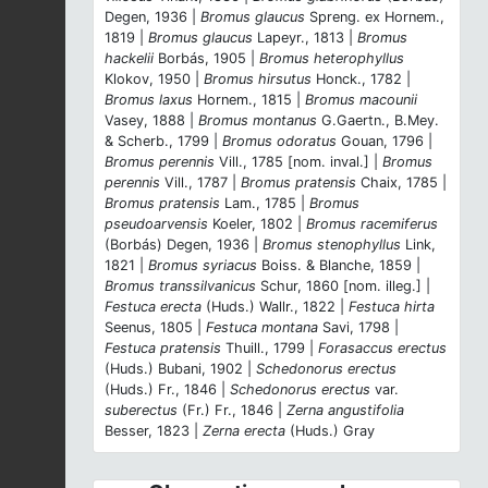
Degen, 1936 |
Bromus glaucus
Spreng. ex Hornem.,
1819 |
Bromus glaucus
Lapeyr., 1813 |
Bromus
hackelii
Borbás, 1905 |
Bromus heterophyllus
Klokov, 1950 |
Bromus hirsutus
Honck., 1782 |
Bromus laxus
Hornem., 1815 |
Bromus macounii
Vasey, 1888 |
Bromus montanus
G.Gaertn., B.Mey.
& Scherb., 1799 |
Bromus odoratus
Gouan, 1796 |
Bromus perennis
Vill., 1785 [nom. inval.] |
Bromus
perennis
Vill., 1787 |
Bromus pratensis
Chaix, 1785 |
Bromus pratensis
Lam., 1785 |
Bromus
pseudoarvensis
Koeler, 1802 |
Bromus racemiferus
(Borbás) Degen, 1936 |
Bromus stenophyllus
Link,
1821 |
Bromus syriacus
Boiss. & Blanche, 1859 |
Bromus transsilvanicus
Schur, 1860 [nom. illeg.] |
Festuca erecta
(Huds.) Wallr., 1822 |
Festuca hirta
Seenus, 1805 |
Festuca montana
Savi, 1798 |
Festuca pratensis
Thuill., 1799 |
Forasaccus erectus
(Huds.) Bubani, 1902 |
Schedonorus erectus
(Huds.) Fr., 1846 |
Schedonorus erectus
var.
suberectus
(Fr.) Fr., 1846 |
Zerna angustifolia
Besser, 1823 |
Zerna erecta
(Huds.) Gray