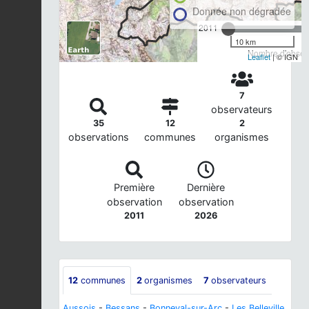
Donnée non dégradée
2011
10 km
Nombre d'observ
Leaflet
| © IGN
7
observateurs
35
12
2
observations
communes
organismes
Première
Dernière
observation
observation
2011
2026
12
communes
2
organismes
7
observateurs
Aussois
-
Bessans
-
Bonneval-sur-Arc
-
Les Belleville