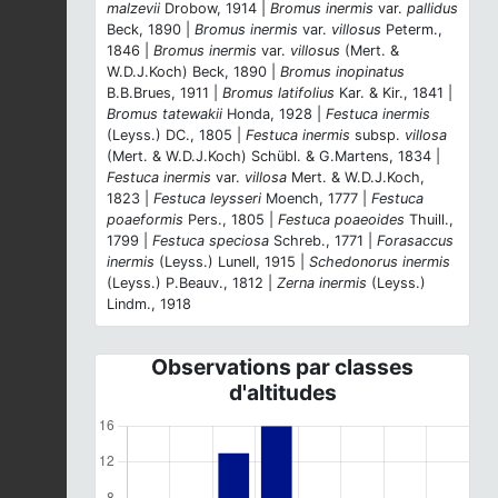
malzevii
Drobow, 1914 |
Bromus inermis
var.
pallidus
Beck, 1890 |
Bromus inermis
var.
villosus
Peterm.,
1846 |
Bromus inermis
var.
villosus
(Mert. &
W.D.J.Koch) Beck, 1890 |
Bromus inopinatus
B.B.Brues, 1911 |
Bromus latifolius
Kar. & Kir., 1841 |
Bromus tatewakii
Honda, 1928 |
Festuca inermis
(Leyss.) DC., 1805 |
Festuca inermis
subsp.
villosa
(Mert. & W.D.J.Koch) Schübl. & G.Martens, 1834 |
Festuca inermis
var.
villosa
Mert. & W.D.J.Koch,
1823 |
Festuca leysseri
Moench, 1777 |
Festuca
poaeformis
Pers., 1805 |
Festuca poaeoides
Thuill.,
1799 |
Festuca speciosa
Schreb., 1771 |
Forasaccus
inermis
(Leyss.) Lunell, 1915 |
Schedonorus inermis
(Leyss.) P.Beauv., 1812 |
Zerna inermis
(Leyss.)
Lindm., 1918
Observations par classes
d'altitudes