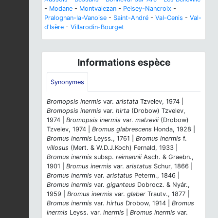
-
Modane
-
Montvalezan
-
Peisey-Nancroix
-
Pralognan-la-Vanoise
-
Saint-André
-
Val-Cenis
-
Val-
d'Isère
-
Villarodin-Bourget
Informations espèce
Synonymes
Bromopsis inermis
var.
aristata
Tzvelev, 1974 |
Bromopsis inermis
var.
hirta
(Drobow) Tzvelev,
1974 |
Bromopsis inermis
var.
malzevii
(Drobow)
Tzvelev, 1974 |
Bromus glabrescens
Honda, 1928 |
Bromus inermis
Leyss., 1761 |
Bromus inermis
f.
villosus
(Mert. & W.D.J.Koch) Fernald, 1933 |
Bromus inermis
subsp.
reimannii
Asch. & Graebn.,
1901 |
Bromus inermis
var.
aristatus
Schur, 1866 |
Bromus inermis
var.
aristatus
Peterm., 1846 |
Bromus inermis
var.
giganteus
Dobrocz. & Nyár.,
1959 |
Bromus inermis
var.
glaber
Trautv., 1877 |
Bromus inermis
var.
hirtus
Drobow, 1914 |
Bromus
inermis
Leyss. var.
inermis
|
Bromus inermis
var.