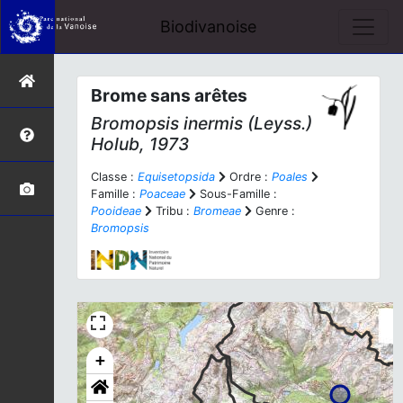
Biodivanoise
Brome sans arêtes
Bromopsis inermis
(Leyss.)
Holub, 1973
Classe :
Equisetopsida
Ordre :
Poales
Famille :
Poaceae
Sous-Famille :
Pooideae
Tribu :
Bromeae
Genre :
Bromopsis
+