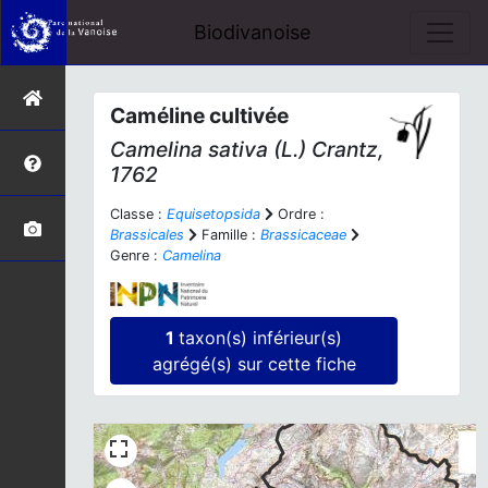
Biodivanoise
Caméline cultivée
Camelina sativa
(L.) Crantz,
1762
Classe :
Equisetopsida
Ordre :
Brassicales
Famille :
Brassicaceae
Genre :
Camelina
1
taxon(s) inférieur(s)
agrégé(s) sur cette fiche