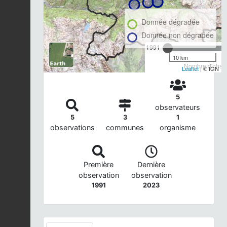
Donnée dégradée
Donnée non dégradée
1991
10 km
Nombre d'observ
Leaflet
| © IGN
5
observateurs
5
3
1
observations
communes
organisme
Première
Dernière
observation
observation
1991
2023