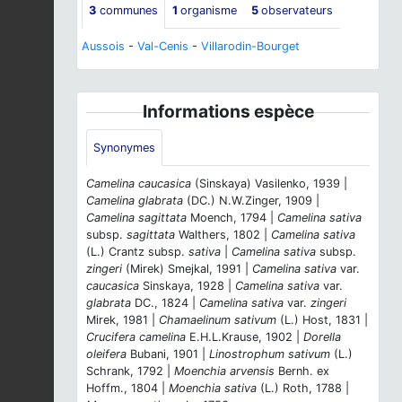
3
communes
1
organisme
5
observateurs
Aussois
-
Val-Cenis
-
Villarodin-Bourget
Informations espèce
Synonymes
Camelina caucasica
(Sinskaya) Vasilenko, 1939 |
Camelina glabrata
(DC.) N.W.Zinger, 1909 |
Camelina sagittata
Moench, 1794 |
Camelina sativa
subsp.
sagittata
Walthers, 1802 |
Camelina sativa
(L.) Crantz subsp.
sativa
|
Camelina sativa
subsp.
zingeri
(Mirek) Smejkal, 1991 |
Camelina sativa
var.
caucasica
Sinskaya, 1928 |
Camelina sativa
var.
glabrata
DC., 1824 |
Camelina sativa
var.
zingeri
Mirek, 1981 |
Chamaelinum sativum
(L.) Host, 1831 |
Crucifera camelina
E.H.L.Krause, 1902 |
Dorella
oleifera
Bubani, 1901 |
Linostrophum sativum
(L.)
Schrank, 1792 |
Moenchia arvensis
Bernh. ex
Hoffm., 1804 |
Moenchia sativa
(L.) Roth, 1788 |