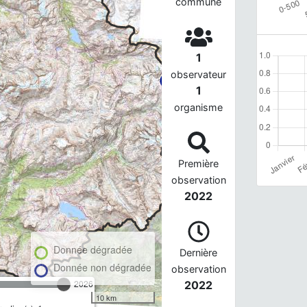
commune
1
observateur
1
organisme
Première
observation
2022
Donnée dégradée
Dernière
Donnée non dégradée
observation
2026
2022
10 km