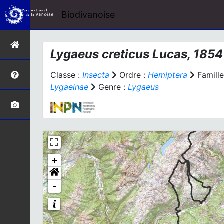
Biodivanoise
Lygaeus creticus
Lucas, 1854
Classe :
Insecta
Ordre :
Hemiptera
Famille
Lygaeinae
Genre :
Lygaeus
+
-