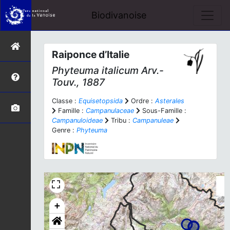
Biodivanoise
Raiponce d’Italie
Phyteuma italicum
Arv.-
Touv., 1887
Classe :
Equisetopsida
Ordre :
Asterales
Famille :
Campanulaceae
Sous-Famille :
Campanuloideae
Tribu :
Campanuleae
Genre :
Phyteuma
+