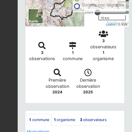
Donnée non dégradée
2024
10 km
Nombre d'observ
Leaflet
| © IGN
3
observateurs
3
1
1
observations
commune
organisme
Première
Dernière
observation
observation
2024
2025
1
commune
1
organisme
3
observateurs
Montvalezan