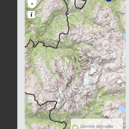
-
Donnée dégradée