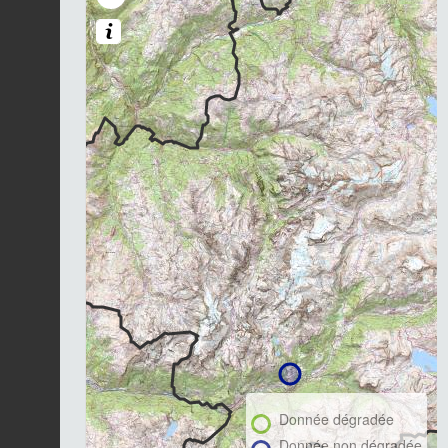
Donnée dégradée
Donnée non dégradée