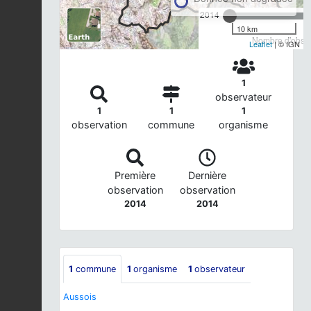
2014
10 km
Nombre d'observ
Leaflet
| © IGN
1
observateur
1
1
1
observation
commune
organisme
Première
Dernière
observation
observation
2014
2014
1
commune
1
organisme
1
observateur
Aussois