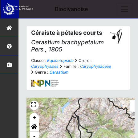
Biodivanoise
Céraiste à pétales courts
Cerastium brachypetalum
Pers., 1805
Classe :
Equisetopsida
Ordre :
Caryophyllales
Famille :
Caryophyllaceae
Genre :
Cerastium
+
-