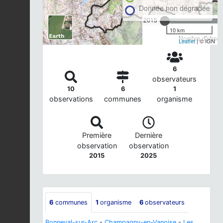
Donnée non dégradée
2015
10 km
Nombre d'observ
Leaflet
| © IGN
6
observateurs
10
6
1
observations
communes
organisme
Première
Dernière
observation
observation
2015
2025
6
communes
1
organisme
6
observateurs
Bonneval-sur-Arc
-
Champagny-en-Vanoise
-
Les