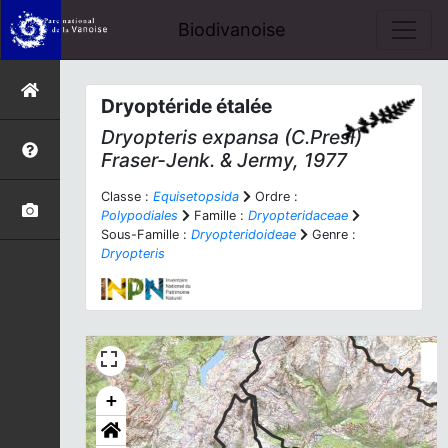
Biodivanoise
Dryoptéride étalée
Dryopteris expansa
(C.Presl)
Fraser-Jenk. & Jermy, 1977
Classe :
Equisetopsida
Ordre :
Polypodiales
Famille :
Dryopteridaceae
Sous-Famille :
Dryopteridoideae
Genre :
Dryopteris
+