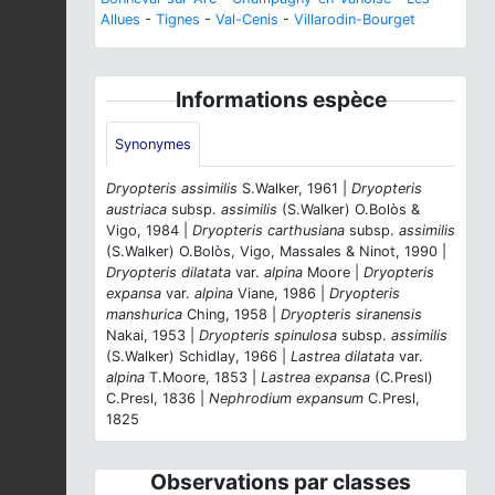
Allues
-
Tignes
-
Val-Cenis
-
Villarodin-Bourget
Informations espèce
Synonymes
Dryopteris assimilis
S.Walker, 1961 |
Dryopteris
austriaca
subsp.
assimilis
(S.Walker) O.Bolòs &
Vigo, 1984 |
Dryopteris carthusiana
subsp.
assimilis
(S.Walker) O.Bolòs, Vigo, Massales & Ninot, 1990 |
Dryopteris dilatata
var.
alpina
Moore |
Dryopteris
expansa
var.
alpina
Viane, 1986 |
Dryopteris
manshurica
Ching, 1958 |
Dryopteris siranensis
Nakai, 1953 |
Dryopteris spinulosa
subsp.
assimilis
(S.Walker) Schidlay, 1966 |
Lastrea dilatata
var.
alpina
T.Moore, 1853 |
Lastrea expansa
(C.Presl)
C.Presl, 1836 |
Nephrodium expansum
C.Presl,
1825
Observations par classes