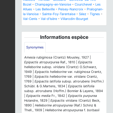
Bozel
-
Champagny-en-Vanoise
-
Courchevel
-
Les
Allues
-
Les Belleville
-
Peisey-Nancroix
-
Pralognan-
la-Vanoise
-
Sainte-Foy-Tarentaise
-
Séez
-
Tignes
-
Val-Cenis
-
Val-d'Isère
-
Villarodin-Bourget
Informations espèce
Synonymes
Amesia rubiginosa
(Crantz) Mousley, 1927 |
Epipactis atropurpurea
Raf., 1810 |
Epipactis
helleborine
subsp.
viridans
(Crantz) O.Schwarz,
1949 |
Epipactis helleborine
var.
rubiginosa
Crantz,
1769 |
Epipactis helleborine
var.
viridans
Crantz,
1769 |
Epipactis latifolia
subsp.
atrorubens
(Hoffm.)
Schübl. & G.Martens, 1834 |
Epipactis latifolia
subsp.
atrorubens
(Hoffm.) Bonnier & Layens, 1894
|
Epipactis media
Fr., 1842 |
Epipactis purpurea
Holandre, 1829 |
Epipactis viridans
(Crantz) Beck,
1890 |
Helleborine atropurpurea
(Raf.) Schinz &
Thell., 1909 |
Helleborine atropurpurea
f.
borbasii