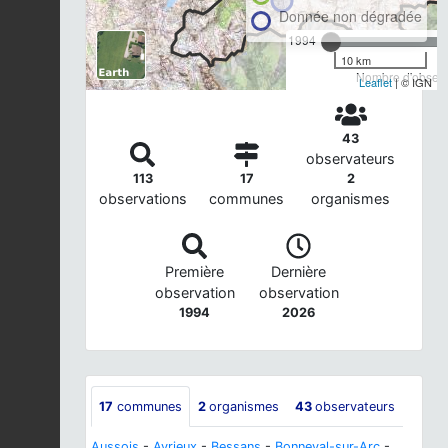
Donnée non dégradée
1994
10 km
Nombre d'observa
Leaflet
| © IGN
43
observateurs
113
17
2
observations
communes
organismes
Première
Dernière
observation
observation
1994
2026
17
communes
2
organismes
43
observateurs
Aussois
-
Avrieux
-
Bessans
-
Bonneval-sur-Arc
-