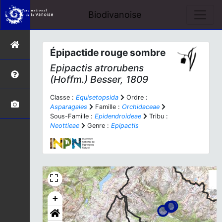
Biodivanoise
Épipactide rouge sombre
Epipactis atrorubens
(Hoffm.) Besser, 1809
Classe :
Equisetopsida
Ordre :
Asparagales
Famille :
Orchidaceae
Sous-Famille :
Epidendroideae
Tribu :
Neottieae
Genre :
Epipactis
+