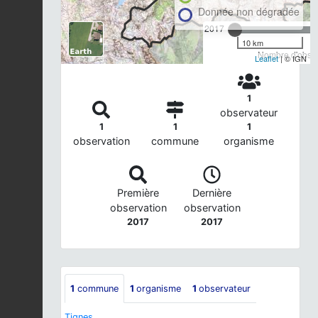
Donnée non dégradée
2017
10 km
Nombre d'observ
Leaflet
| © IGN
1
observateur
1
1
1
observation
commune
organisme
Première
Dernière
observation
observation
2017
2017
1
commune
1
organisme
1
observateur
Tignes