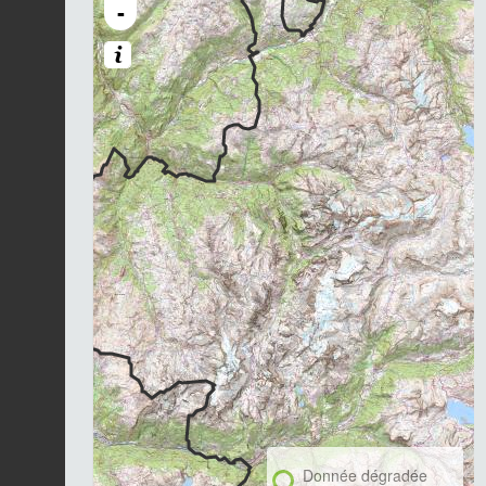
-
Donnée dégradée