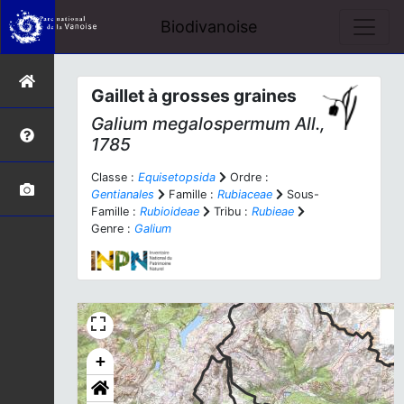
Biodivanoise
Gaillet à grosses graines
Galium megalospermum
All.,
1785
Classe :
Equisetopsida
Ordre :
Gentianales
Famille :
Rubiaceae
Sous-
Famille :
Rubioideae
Tribu :
Rubieae
Genre :
Galium
+