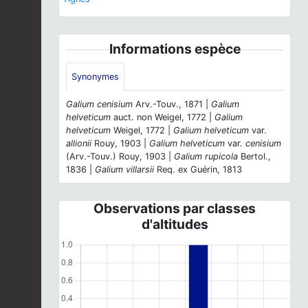
Informations espèce
Synonymes
Galium cenisium
Arv.-Touv., 1871 |
Galium
helveticum
auct. non Weigel, 1772 |
Galium
helveticum
Weigel, 1772 |
Galium helveticum
var.
allionii
Rouy, 1903 |
Galium helveticum
var.
cenisium
(Arv.-Touv.) Rouy, 1903 |
Galium rupicola
Bertol.,
1836 |
Galium villarsii
Req. ex Guérin, 1813
Observations par classes
d'altitudes