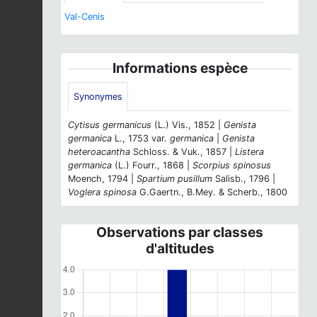
Val-Cenis
Informations espèce
Synonymes
Cytisus germanicus
(L.) Vis., 1852 |
Genista
germanica
L., 1753 var.
germanica
|
Genista
heteroacantha
Schloss. & Vuk., 1857 |
Listera
germanica
(L.) Fourr., 1868 |
Scorpius spinosus
Moench, 1794 |
Spartium pusillum
Salisb., 1796 |
Voglera spinosa
G.Gaertn., B.Mey. & Scherb., 1800
Observations par classes
d'altitudes