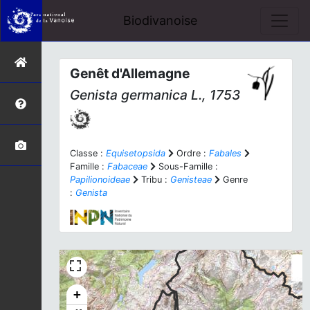
Biodivanoise
Genêt d'Allemagne
Genista germanica
L., 1753
Classe :
Equisetopsida
Ordre :
Fabales
Famille :
Fabaceae
Sous-Famille :
Papilionoideae
Tribu :
Genisteae
Genre
:
Genista
+