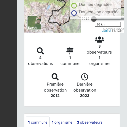
Donnée dégradée
Donnée non dégradée
2012
10 km
Nombre d'observ
Leaflet
| © IGN
3
observateurs
4
1
1
observations
commune
organisme
Première
Dernière
observation
observation
2012
2023
1
commune
1
organisme
3
observateurs