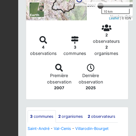
2007
10 km
Nombre d'observ
Leaflet
| © IGN
2
observateurs
4
3
2
observations
communes
organismes
Première
Dernière
observation
observation
2007
2025
3
communes
2
organismes
2
observateurs
Saint-André
-
Val-Cenis
-
Villarodin-Bourget