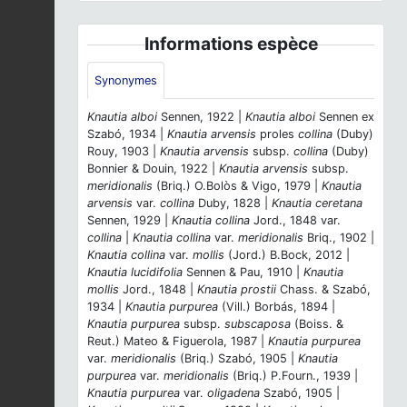
Informations espèce
Synonymes
Knautia alboi
Sennen, 1922 |
Knautia alboi
Sennen ex
Szabó, 1934 |
Knautia arvensis
proles
collina
(Duby)
Rouy, 1903 |
Knautia arvensis
subsp.
collina
(Duby)
Bonnier & Douin, 1922 |
Knautia arvensis
subsp.
meridionalis
(Briq.) O.Bolòs & Vigo, 1979 |
Knautia
arvensis
var.
collina
Duby, 1828 |
Knautia ceretana
Sennen, 1929 |
Knautia collina
Jord., 1848 var.
collina
|
Knautia collina
var.
meridionalis
Briq., 1902 |
Knautia collina
var.
mollis
(Jord.) B.Bock, 2012 |
Knautia lucidifolia
Sennen & Pau, 1910 |
Knautia
mollis
Jord., 1848 |
Knautia prostii
Chass. & Szabó,
1934 |
Knautia purpurea
(Vill.) Borbás, 1894 |
Knautia purpurea
subsp.
subscaposa
(Boiss. &
Reut.) Mateo & Figuerola, 1987 |
Knautia purpurea
var.
meridionalis
(Briq.) Szabó, 1905 |
Knautia
purpurea
var.
meridionalis
(Briq.) P.Fourn., 1939 |
Knautia purpurea
var.
oligadena
Szabó, 1905 |