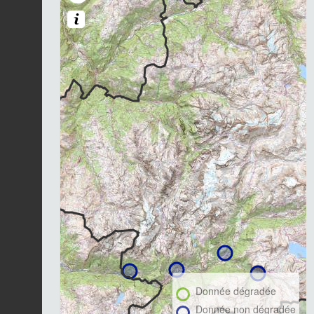
Donnée dégradée
Donnée non dégradée