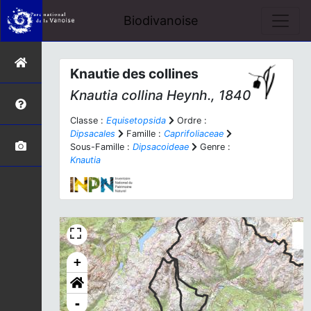
Biodivanoise
Knautie des collines
Knautia collina
Heynh., 1840
Classe :
Equisetopsida
Ordre :
Dipsacales
Famille :
Caprifoliaceae
Sous-Famille :
Dipsacoideae
Genre :
Knautia
+
-