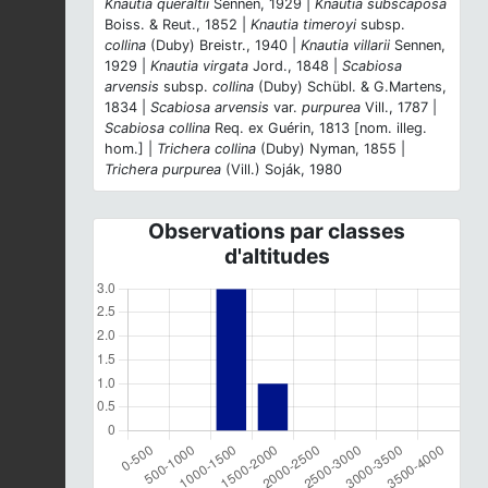
Knautia queraltii
Sennen, 1929 |
Knautia subscaposa
Boiss. & Reut., 1852 |
Knautia timeroyi
subsp.
collina
(Duby) Breistr., 1940 |
Knautia villarii
Sennen,
1929 |
Knautia virgata
Jord., 1848 |
Scabiosa
arvensis
subsp.
collina
(Duby) Schübl. & G.Martens,
1834 |
Scabiosa arvensis
var.
purpurea
Vill., 1787 |
Scabiosa collina
Req. ex Guérin, 1813 [nom. illeg.
hom.] |
Trichera collina
(Duby) Nyman, 1855 |
Trichera purpurea
(Vill.) Soják, 1980
Observations par classes
d'altitudes