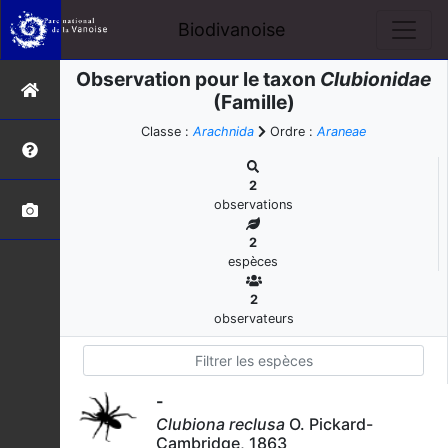
Biodivanoise
Observation pour le taxon
Clubionidae
(Famille)
Classe :
Arachnida
Ordre :
Araneae
2
observations
2
espèces
2
observateurs
-
Clubiona reclusa
O. Pickard-
Cambridge, 1863